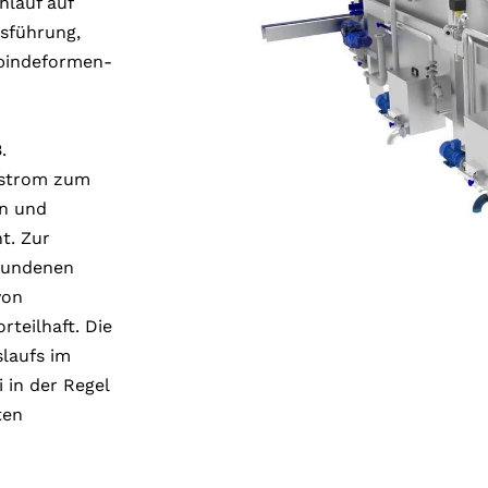
hlauf auf
usführung,
ebindeformen-
.
nstrom zum
n und
t. Zur
bundenen
von
teilhaft. Die
laufs im
 in der Regel
ten