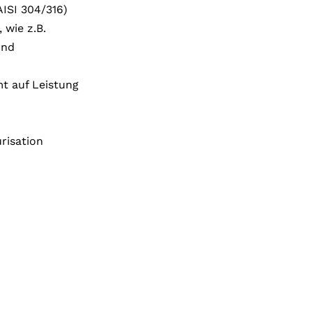
AISI 304/316)
 wie z.B.
und
t auf Leistung
risation